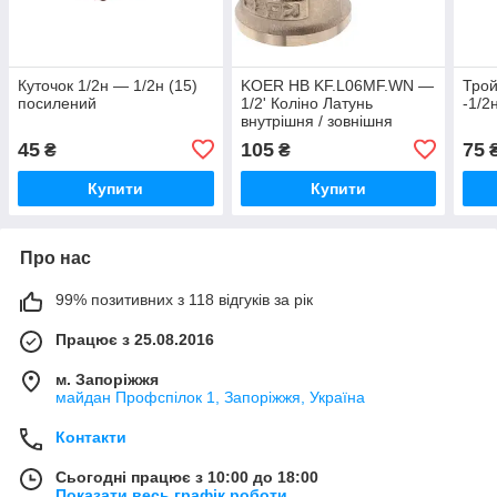
Куточок 1/2н — 1/2н (15)
KOER НВ KF.L06MF.WN —
Трой
посилений
1/2' Коліно Латунь
-1/2
внутрішня / зовнішня
НІКЕЛЬ
45
105
75
₴
₴
Купити
Купити
Про нас
99% позитивних з 118 відгуків за рік
Працює з 25.08.2016
м. Запоріжжя
майдан Профспілок 1, Запоріжжя, Україна
Контакти
Сьогодні працює з 10:00 до 18:00
Показати весь графік роботи