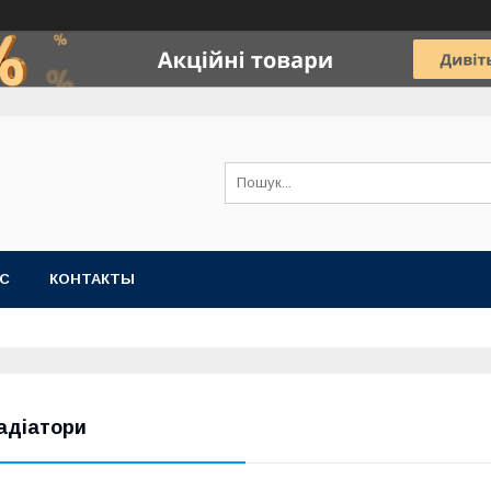
АС
КОНТАКТЫ
адіатори