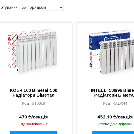
KOER 100 Bimetal-500
INTELLI 500/96 Bime
Радіатори Біметал
Радіатори Бімета
BT0018
RAD044
479 ₴/секція
452,10 ₴/секція
Під замовлення
Готово до відправки