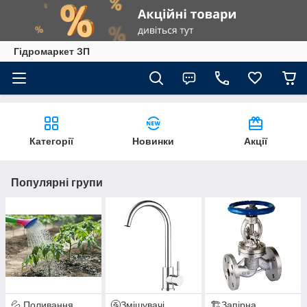
Гiдромаркет ЗП
Категорії
Новинки
Акції
Популярні групи
💦 Поливання
🚰Змішувачі
🏗️Запірна