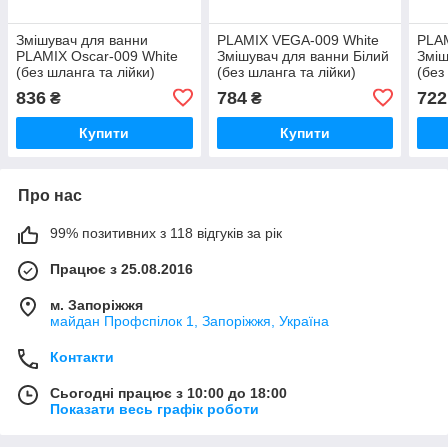
Змішувач для ванни
PLAMIX VEGA-009 White
PLAM
PLAMIX Oscar-009 White
Змішувач для ванни Білий
Зміш
(без шланга та лійки)
(без шланга та лійки)
(без
(PM0025)
(PM0573)
(PM
836
784
722
₴
₴
Купити
Купити
Про нас
99% позитивних з 118 відгуків за рік
Працює з 25.08.2016
м. Запоріжжя
майдан Профспілок 1, Запоріжжя, Україна
Контакти
Сьогодні працює з 10:00 до 18:00
Показати весь графік роботи