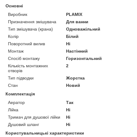
Основні
Виробник
PLAMIX
Призначення змішувача
Для ванни
Тип змішувача (крана)
Одноважільний
Колір
Білий
Поворотний вилив
Ні
Монтаж
Настінний
Спосіб монтажу
Горизонтальний
Кількість монтажних
2
отворів
Тип підводки
Жорстка
Стан
Новий
Комплектація
Аератор
Так
Лійка
Ні
Тримач для душової лійки
Ні
Душовий шланг
Ні
Користувальницькі характеристики