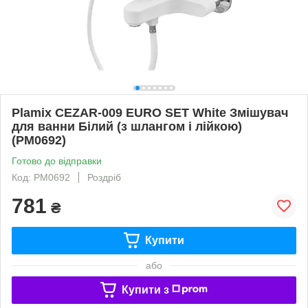
Plamix CEZAR-009 EURO SET White Змішувач
для ванни Білий (з шлангом і лійкою)
(PM0692)
Готово до відправки
Код: PM0692
Роздріб
781
₴
Купити
або
Купити з