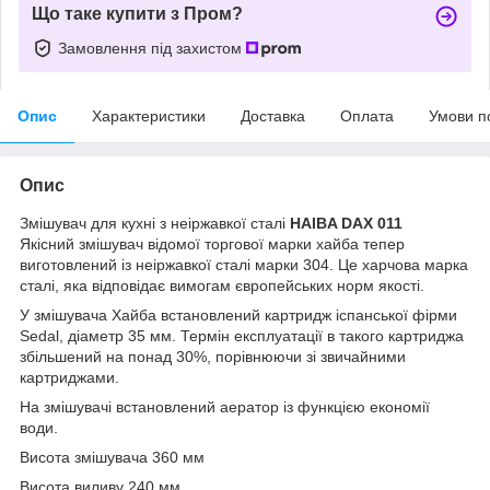
Що таке купити з Пром?
Замовлення під захистом
Опис
Характеристики
Доставка
Оплата
Умови п
Опис
Змішувач для кухні з неіржавкої сталі
HAIBA DAX 011
Якісний змішувач відомої торгової марки хайба тепер
виготовлений із неіржавкої сталі марки 304. Це харчова марка
сталі, яка відповідає вимогам європейських норм якості.
У змішувача Хайба встановлений картридж іспанської фірми
Sedal, діаметр 35 мм. Термін експлуатації в такого картриджа
збільшений на понад 30%, порівнюючи зі звичайними
картриджами.
На змішувачі встановлений аератор із функцією економії
води.
Висота змішувача 360 мм
Висота виливу 240 мм