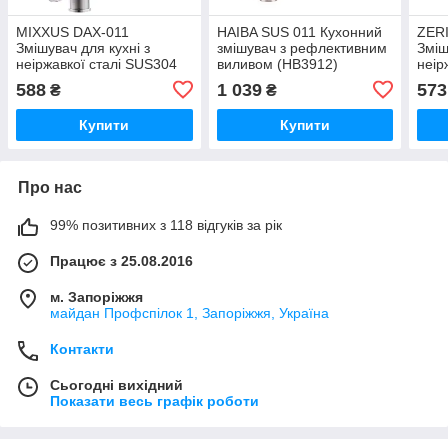
MIXXUS DAX-011
HAIBA SUS 011 Кухонний
ZER
Змішувач для кухні з
змішувач з рефлективним
Зміш
неіржавкої сталі SUS304
виливом (HB3912)
неір
588
1 039
573
₴
₴
Купити
Купити
Про нас
99% позитивних з 118 відгуків за рік
Працює з 25.08.2016
м. Запоріжжя
майдан Профспілок 1, Запоріжжя, Україна
Контакти
Сьогодні вихідний
Показати весь графік роботи