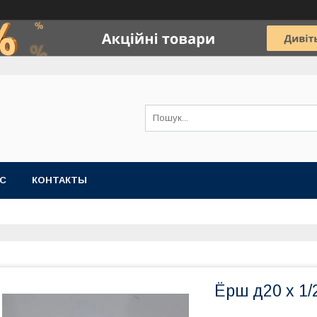
АС
КОНТАКТЫ
Ёрш д20 х 1/