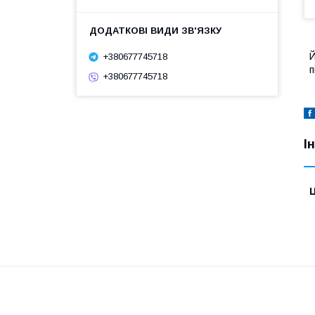
Й
+380677745718
п
+380677745718
І
Ц