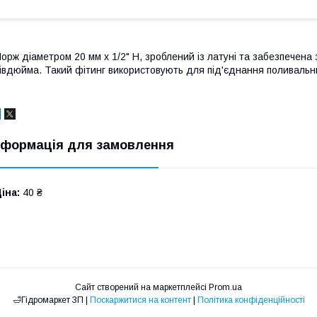
орж діаметром 20 мм х 1/2" Н, зроблений із латуні та забезпечена
івдюйма. Такий фітинг використовують для під'єднання поливальни
нформація для замовлення
іна:
40 ₴
Сайт створений на маркетплейсі
Prom.ua
🛁Гiдромаркет ЗП |
Поскаржитися на контент
|
Політика конфіденційності