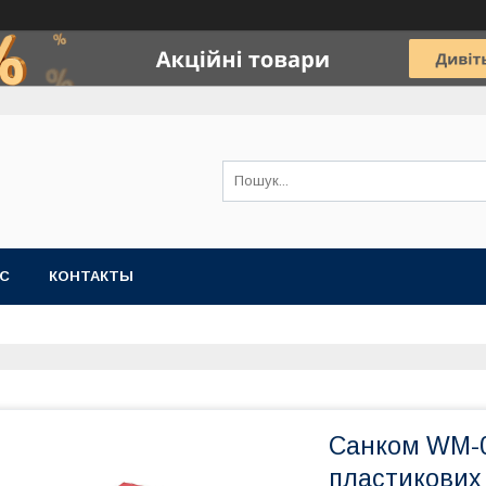
АС
КОНТАКТЫ
Санком WM-0
пластикових 