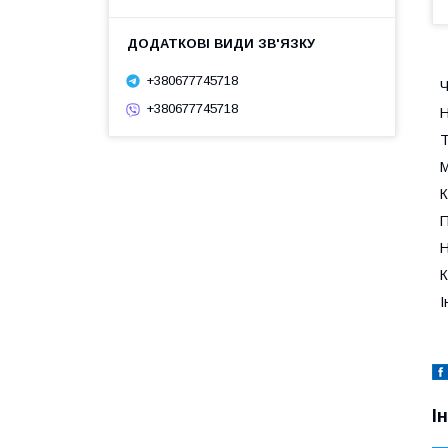
+380677745718
Ч
+380677745718
Н
Т
М
К
П
Н
К
І
І