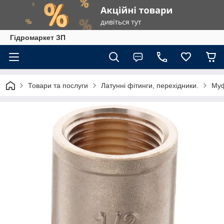
Гiдромаркет ЗП
Товари та послуги
Латунні фітинги, перехідники.
Му