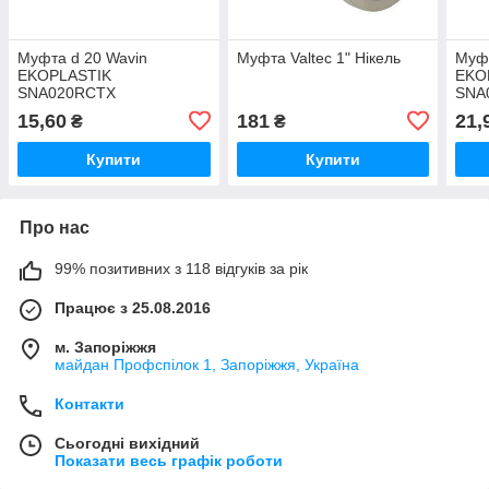
Муфта d 20 Wavin
Муфта Valtec 1" Нікель
Муфт
EKOPLASTIK
EKO
SNA020RCTX
SNA
15,60
181
21,
₴
₴
Купити
Купити
Про нас
99% позитивних з 118 відгуків за рік
Працює з 25.08.2016
м. Запоріжжя
майдан Профспілок 1, Запоріжжя, Україна
Контакти
Сьогодні вихідний
Показати весь графік роботи