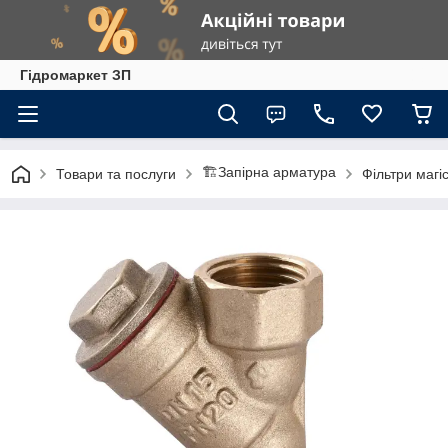
Гiдромаркет ЗП
🏗️Запірна арматура
Товари та послуги
Фільтри магі