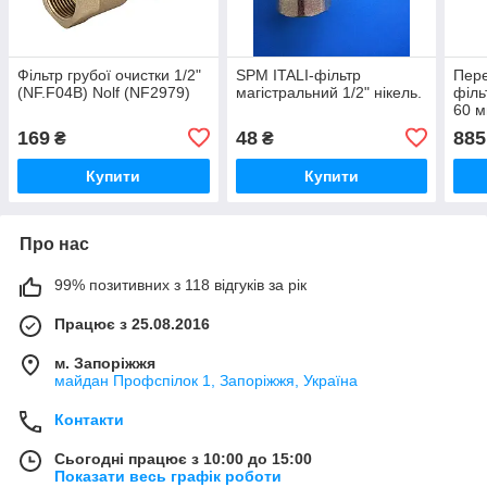
Фільтр грубої очистки 1/2"
SPM ITALI-фільтр
Пере
(NF.F04B) Nolf (NF2979)
магістральний 1/2" нікель.
філь
60 м
зовн
169
48
885
₴
₴
кран
Купити
Купити
Про нас
99% позитивних з 118 відгуків за рік
Працює з 25.08.2016
м. Запоріжжя
майдан Профспілок 1, Запоріжжя, Україна
Контакти
Сьогодні працює з 10:00 до 15:00
Показати весь графік роботи