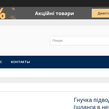
АС
КОНТАКТЫ
Гнучка підво
(шланги в не