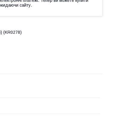
 електронні платежі. Тепер ви можете купити
окидаючи сайту.
і) (KR0278)