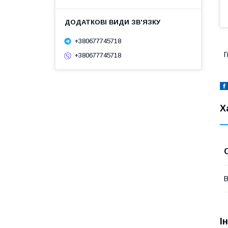
+380677745718
Г
+380677745718
Х
В
І