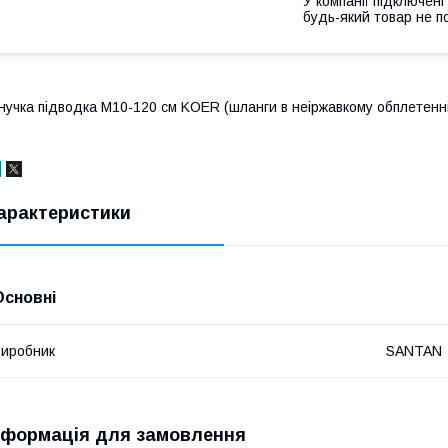
У компанії підключені
будь-який товар не п
нучка підводка M10-120 см KOER (шланги в неіржавкому обплетенн
арактеристики
Основні
иробник
SANTAN
нформація для замовлення