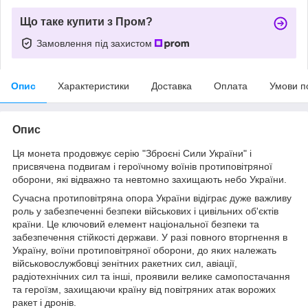
Що таке купити з Пром?
Замовлення під захистом
Опис
Характеристики
Доставка
Оплата
Умови п
Опис
Ця монета продовжує серію "Зброєні Сили України" і
присвячена подвигам і героїчному воїнів протиповітряної
оборони, які відважно та невтомно захищають небо України.
Сучасна протиповітряна опора України відіграє дуже важливу
роль у забезпеченні безпеки військових і цивільних об'єктів
країни. Це ключовий елемент національної безпеки та
забезпечення стійкості держави. У разі повного вторгнення в
Україну, воїни протиповітряної оборони, до яких належать
військовослужбовці зенітних ракетних сил, авіації,
радіотехнічних сил та інші, проявили велике самопостачання
та героїзм, захищаючи країну від повітряних атак ворожих
ракет і дронів.