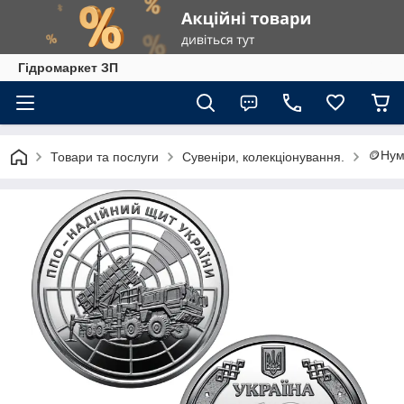
Гiдромаркет ЗП
🪙Нум
Товари та послуги
Сувеніри, колекціонування.