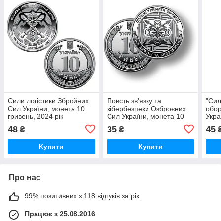
Сили логістики Збройних
Повсть зв'язку та
"Сил
Сил України, монета 10
кібербезпеки Озброєних
обор
гривень, 2024 рік
Сил України, монета 10
Укра
гривень, 2024 рік
грив
48
35
45
₴
₴
Купити
Купити
Про нас
99% позитивних з 118 відгуків за рік
Працює з 25.08.2016