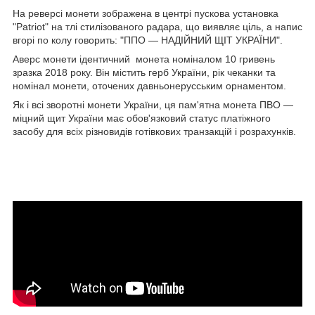
На реверсі монети зображена в центрі пускова установка
"Patriot" на тлі стилізованого радара, що виявляє ціль, а напис
вгорі по колу говорить: "ППО — НАДІЙНИЙ ЩІТ УКРАЇНИ".
Аверс монети ідентичний монета номіналом 10 гривень
зразка 2018 року. Він містить герб України, рік чеканки та
номінал монети, оточених давньонерусським орнаментом.
Як і всі зворотні монети України, ця пам'ятна монета ПВО —
міцний щит України має обов'язковий статус платіжного
засобу для всіх різновидів готівкових транзакцій і розрахунків.