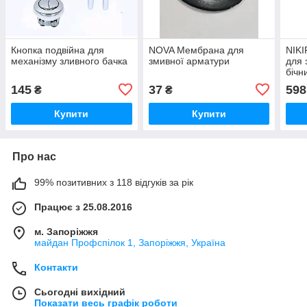
Кнопка подвійна для
NOVA Мембрана для
NIKI
механізму зливного бачка
змивної арматури
для 
бічн
145
37
598
₴
₴
Купити
Купити
Про нас
99% позитивних з 118 відгуків за рік
Працює з 25.08.2016
м. Запоріжжя
майдан Профспілок 1, Запоріжжя, Україна
Контакти
Сьогодні вихідний
Показати весь графік роботи