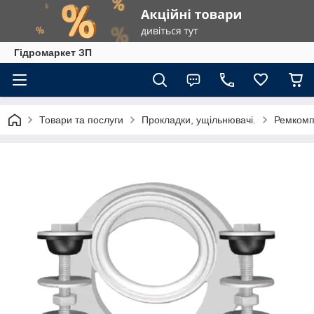
Гiдромаркет ЗП
Товари та послуги
Прокладки, ущільнювачі.
Ремкомпл