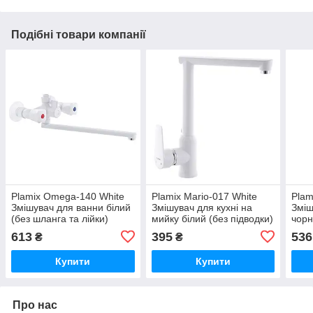
Подібні товари компанії
Plamix Omega-140 White
Plamix Mario-017 White
Plam
Змішувач для ванни білий
Змішувач для кухні на
Зміш
(без шланга та лійки)
мийку білий (без підводки)
чорн
PM0558
(PM0557)
лійк
613
395
536
₴
₴
Купити
Купити
Про нас