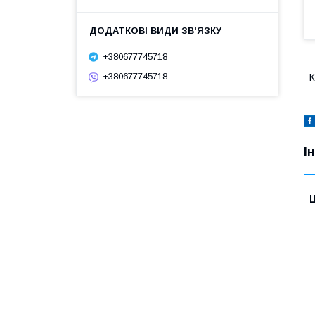
+380677745718
+380677745718
К
І
Ц