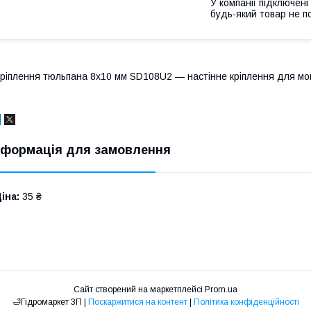
У компанії підключені
будь-який товар не п
ріплення тюльпана 8х10 мм SD108U2 — настінне кріплення для мо
нформація для замовлення
іна:
35 ₴
Сайт створений на маркетплейсі
Prom.ua
🛁Гiдромаркет ЗП |
Поскаржитися на контент
|
Політика конфіденційності