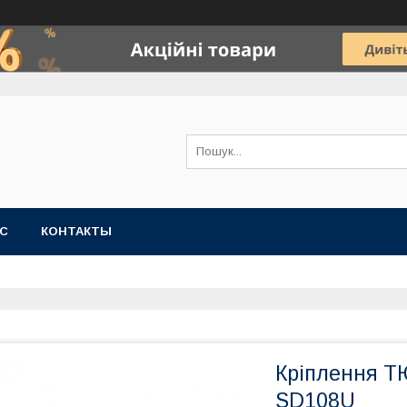
АС
КОНТАКТЫ
Кріплення 
SD108U