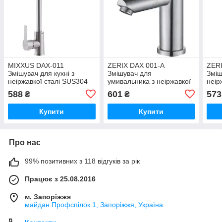
MIXXUS DAX-011
ZERIX DAX 001-A
ZER
Змішувач для кухні з
Змішувач для
Зміш
неіржавкої сталі SUS304
умивальника з неіржавкої
неір
сталі SUS304
588
601
573
₴
₴
Купити
Купити
Про нас
99% позитивних з 118 відгуків за рік
Працює з 25.08.2016
м. Запоріжжя
майдан Профспілок 1, Запоріжжя, Україна