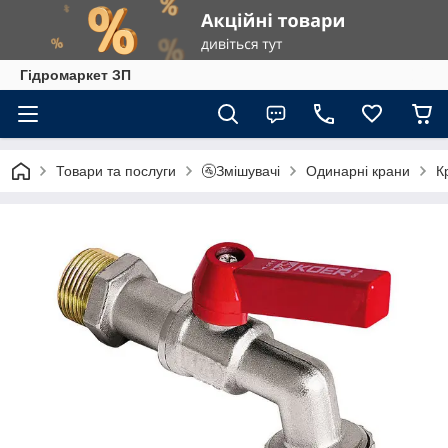
Гiдромаркет ЗП
Товари та послуги
🚰Змішувачі
Одинарні крани
К