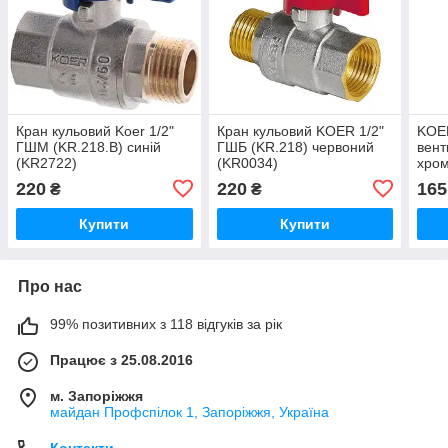
Кран кульовий Koer 1/2"
Кран кульовий KOER 1/2"
KOER
ГШМ (KR.218.B) синій
ГШБ (KR.218) червоний
вент
(KR2722)
(KR0034)
хром
220
220
165
₴
₴
Купити
Купити
Про нас
99% позитивних з 118 відгуків за рік
Працює з 25.08.2016
м. Запоріжжя
майдан Профспілок 1, Запоріжжя, Україна
Контакти