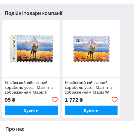
Подібні товари компанії
Російський військовий
Російський військовий
корабель усе..., Магніт із
корабель усе... Магніт із
зображенням Маркі F
зображенням Маркі W
95
1 772
₴
₴
Купити
Купити
Про нас