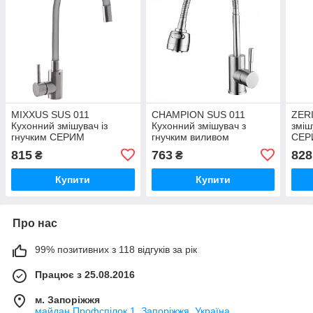
MIXXUS SUS 011
CHAMPION SUS 011
ZERI
Кухонний змішувач із
Кухонний змішувач з
зміш
гнучким СЕРИМ
гнучким виливом
СЕР
силіконовим виливом
(CH0306)
вили
815
763
828
₴
₴
Купити
Купити
Про нас
99% позитивних з 118 відгуків за рік
Працює з 25.08.2016
м. Запоріжжя
майдан Профспілок 1, Запоріжжя, Україна