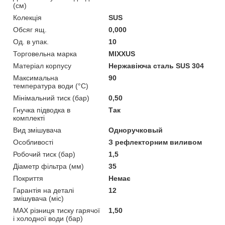
(см)
Колекція
SUS
Обсяг ящ.
0,000
Од. в упак.
10
Торговельна марка
MIXXUS
Матеріал корпусу
Нержавіюча сталь SUS 304
Максимальна
90
температура води (°C)
Мінімальний тиск (бар)
0,50
Гнучка підводка в
Так
комплекті
Вид змішувача
Одноручковый
Особливості
З рефлекторним виливом
Робочий тиск (бар)
1,5
Діаметр фільтра (мм)
35
Покриття
Немає
Гарантія на деталі
12
змішувача (міс)
MAX різниця тиску гарячої
1,50
і холодної води (бар)