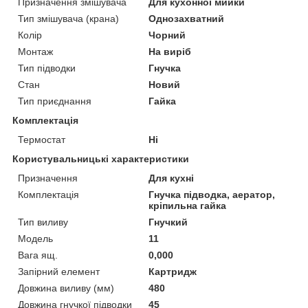
Призначення змішувача
Для кухонної мийки
Тип змішувача (крана)
Однозахватний
Колір
Чорний
Монтаж
На виріб
Тип підводки
Гнучка
Стан
Новий
Тип приєднання
Гайка
Комплектація
Термостат
Ні
Користувальницькі характеристики
Призначення
Для кухні
Комплектація
Гнучка підводка, аератор,
кріпильна гайка
Тип виливу
Гнучкий
Модель
11
Вага ящ.
0,000
Запірний елемент
Картридж
Довжина виливу (мм)
480
Довжина гнучкої підводки
45