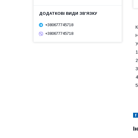
+380677745718
К
+380677745718
Н
У
1
2
3
4
5
І