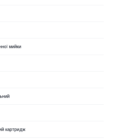
нної мийки
ьний
ий картридж