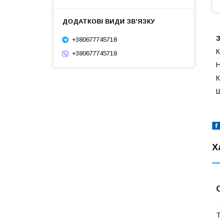
З
+380677745718
К
+380677745718
Н
К
Ш
Х
Т