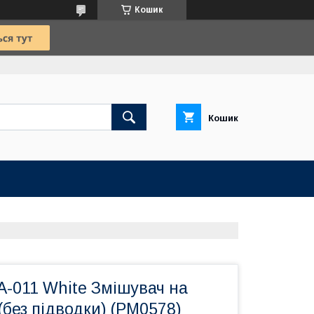
Кошик
Кошик
A-011 White Змішувач на
(без підводки) (PM0578)