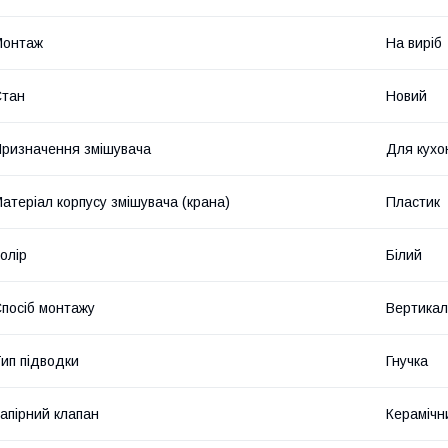
Монтаж
На виріб
Стан
Новий
ризначення змішувача
Для кухо
атеріал корпусу змішувача (крана)
Пластик
олір
Білий
посіб монтажу
Вертикал
ип підводки
Гнучка
апірний клапан
Керамічн