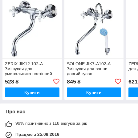
ZERIX JIK12 102-A
SOLONE JIK7-A102-A
ZERI
Змішувач для
Змішувач для ванни
для 
умивальника настінний
довгий гусак
ZX2646
528
845
621
₴
₴
Купити
Купити
Про нас
99% позитивних з 118 відгуків за рік
Працює з 25.08.2016