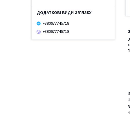
+380677745718
З
+380677745718
З
х
п
З
ц
З
ч