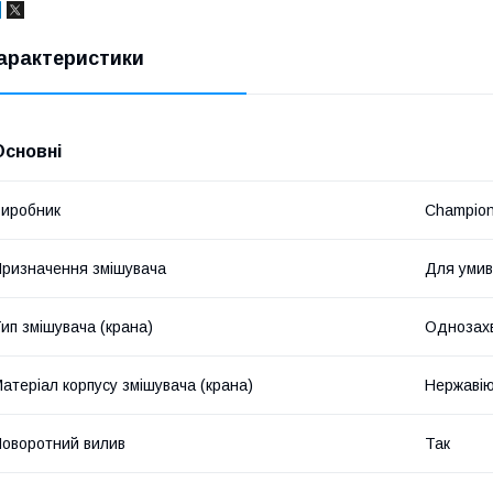
арактеристики
Основні
иробник
Champio
ризначення змішувача
Для умив
ип змішувача (крана)
Однозах
атеріал корпусу змішувача (крана)
Нержавію
оворотний вилив
Так