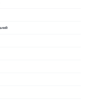
.
ьний