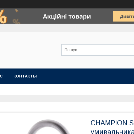
АС
КОНТАКТЫ
CHAMPION SU
умивальника.