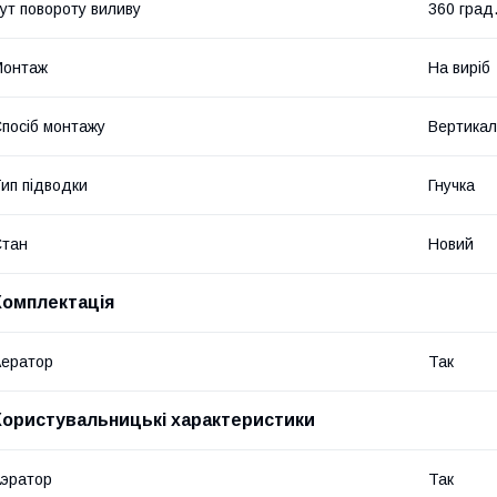
ут повороту виливу
360 град
Монтаж
На виріб
посіб монтажу
Вертикал
ип підводки
Гнучка
Стан
Новий
Комплектація
ератор
Так
Користувальницькі характеристики
эратор
Так