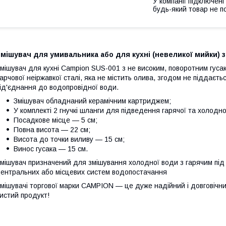
У компанії підключені
будь-який товар не п
мішувач для умивальника або для кухні (невеликої мийки) з
мішувач для кухні Campion SUS-001 з не високим, поворотним гусако
арчової неіржавкої сталі, яка не містить олива, згодом не піддаєт
ід'єднання до водопровідної води.
Змішувач обладнаний керамічним картриджем;
У комплекті 2 гнучкі шланги для підведення гарячої та холодно
Посадкове місце — 5 см;
Повна висота — 22 см;
Висота до точки виливу — 15 см;
Винос гусака — 15 см.
мішувач призначений для змішування холодної води з гарячим під 
ентральних або місцевих систем водопостачання
мішувачі торгової марки CAMPION — це дуже надійний і довговічни
истий продукт!