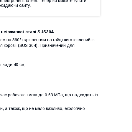
 електронні платежі. Тепер ви можете купити
окидаючи сайту.
 неіржавкої сталі SUS304
м на 360* і кріпленням на гайці виготовлений із
ься корозії (SUS 304). Призначений для
ї води 40 см;
час робочого тиску до 0.63 МПа, що надходить із
й, а також, що не мало важливо, екологічно