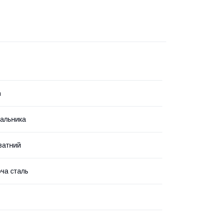
n
альника
ватний
ча сталь