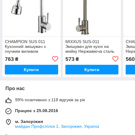
CHAMPION SUS 011
MIXXUS SUS-011
CHA
Кухонний змішувач з
Змішувач для кухні на
Зміш
гнучким виливом
мийку Нержавіюча сталь
Нерж
(CH0306)
SS0001
(CH
763
573
560
₴
₴
Купити
Купити
Про нас
99% позитивних з 118 відгуків за рік
Працює з 25.08.2016
м. Запоріжжя
майдан Профспілок 1, Запоріжжя, Україна