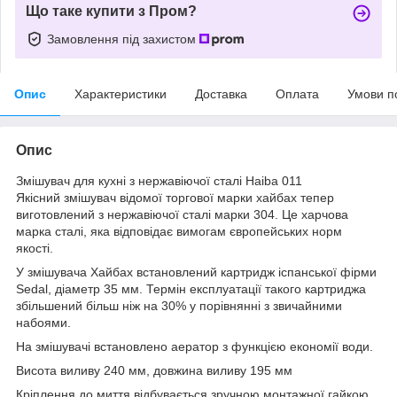
Що таке купити з Пром?
Замовлення під захистом
Опис
Характеристики
Доставка
Оплата
Умови п
Опис
Змішувач для кухні з нержавіючої сталі Haiba 011
Якісний змішувач відомої торгової марки хайбах тепер
виготовлений з нержавіючої сталі марки 304. Це харчова
марка сталі, яка відповідає вимогам європейських норм
якості.
У змішувача Хайбах встановлений картридж іспанської фірми
Sedal, діаметр 35 мм. Термін експлуатації такого картриджа
збільшений більш ніж на 30% у порівнянні з звичайними
набоями.
На змішувачі встановлено аератор з функцією економії води.
Висота виливу 240 мм, довжина виливу 195 мм
Кріплення до миття відбувається зручною монтажної гайкою.