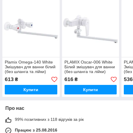
Plamix Omega-140 White
PLAMIX Oscar-006 White
PLAM
Змішувач для ванни білий
Білий змішувач для ванни
Зміш
(без шланга та лійки)
(без шланга та лійки)
(без
PM0558
(PM0559)
(PM
613
616
536
₴
₴
Купити
Купити
Про нас
99% позитивних з 118 відгуків за рік
Працює з 25.08.2016