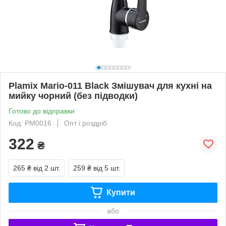
Plamix Mario-011 Black Змішувач для кухні на
мийку чорний (без підводки)
Готово до відправки
Код: PM0016
Опт і роздріб
322
₴
265 ₴
від 2 шт.
259 ₴
від 5 шт.
Купити
або