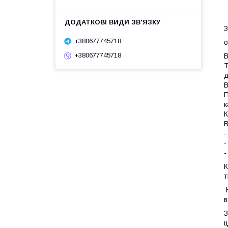
З
+380677745718
о
+380677745718
В
Т
д
В
П
к
К
В
-
-
-
К
т
К
в
З
ц