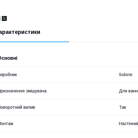
арактеристики
Основні
иробник
Solone
ризначення змішувача
Для ван
оворотний вилив
Так
Монтаж
Настінни