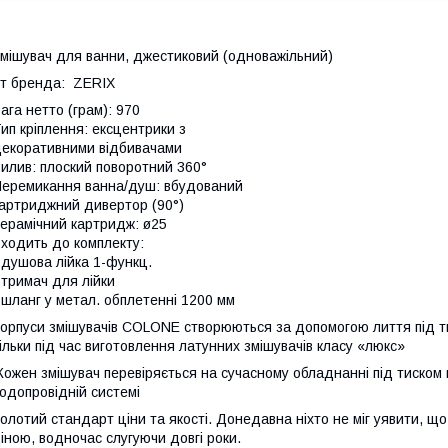
мішувач для ванни, джестиковий (одноважільний)
т бренда: ZERIX
ага нетто (грам): 970
ип кріплення: ексцентрики з
екоративними відбивачами
илив: плоский поворотний 360°
еремикання ванна/душ: вбудований
артриджний дивертор (90°)
ерамічний картридж: ø25
ходить до комплекту:
 душова лійка 1-функц.
 тримач для лійки
 шланг у метал. обплетенні 1200 мм
орпуси змішувачів COLONE створюються за допомогою лиття під т
ільки під час виготовлення латунних змішувачів класу «люкс»
ожен змішувач перевіряється на сучасному обладнанні під тиском п
одопровідній системі
олотий стандарт ціни та якості. Донедавна ніхто не міг уявити, 
іною, водночас слугуючи довгі роки.