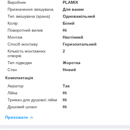
Виробник
PLAMIX
Призначення змішувача
Для ванни
Тип змішувача (крана)
Одноважільний
Колір
Білий
Поворотний вилив
Ні
Монтаж
Настінний
Спосіб монтажу
Горизонтальний
Кількість монтажних
2
отворів
Тип підводки
Жорстка
Стан
Новий
Комплектація
Аератор
Так
Лійка
Ні
Тримач для душової лійки
Ні
Душовий шланг
Ні
Приховати