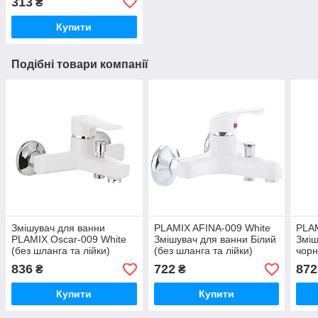
313
₴
Купити
Подібні товари компанії
Змішувач для ванни
PLAMIX AFINA-009 White
PLAM
PLAMIX Oscar-009 White
Змішувач для ванни Білий
Зміш
(без шланга та лійки)
(без шланга та лійки)
чорн
(PM0025)
(PM0565)
лійк
836
722
872
₴
₴
Купити
Купити