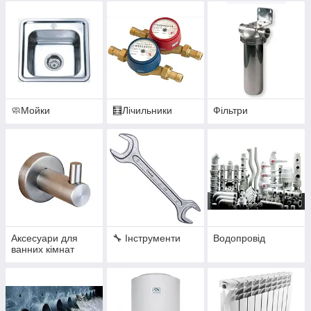
🧼Мойки
🧮Лічильники
Фільтри
Аксесуари для
🔧 Інструменти
Водопровід
ванних кімнат