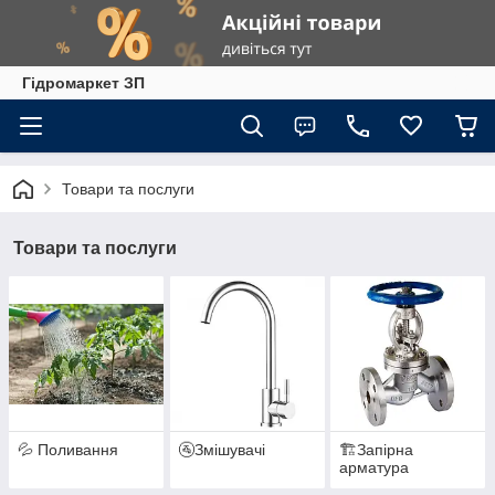
Гiдромаркет ЗП
Товари та послуги
Товари та послуги
💦 Поливання
🚰Змішувачі
🏗️Запірна
арматура