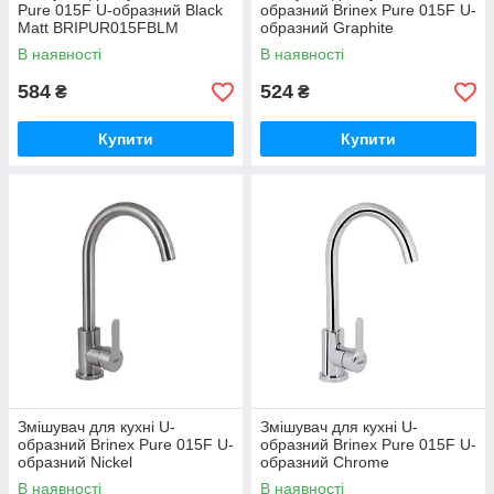
Pure 015F U-образний Black
образний Brinex Pure 015F U-
Matt BRIPUR015FBLM
образний Graphite
BRIPUR015FGRP
В наявності
В наявності
584
524
₴
₴
Купити
Купити
Змішувач для кухні U-
Змішувач для кухні U-
образний Brinex Pure 015F U-
образний Brinex Pure 015F U-
образний Nickel
образний Chrome
BRIPUR015FNKL
BRIPUR015FCRM
В наявності
В наявності