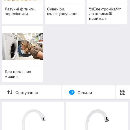
Латунні фітинги,
Сувеніри,
🔌Електроніка/🔦
перехідники.
колекціонування.
ліхтарики/📻
приймачі
Для пральних
машин
Сортування
0
Фільтри