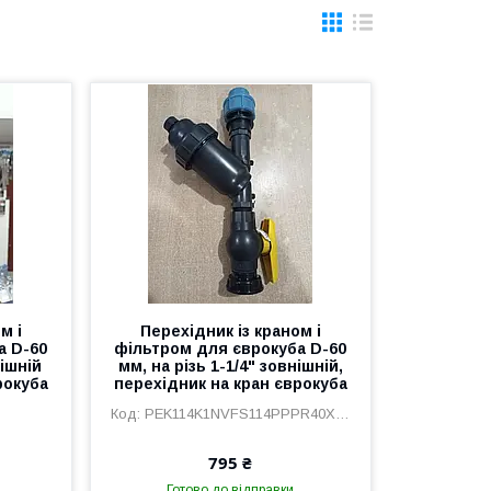
м і
Перехідник із краном і
а D-60
фільтром для єврокуба D-60
нішній
мм, на різь 1-1/4" зовнішній,
рокуба
перехідник на кран єврокуба
PEK114K1NVFS114PPPR40X114
795 ₴
Готово до відправки