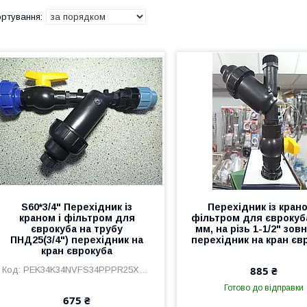
S60*3/4" Перехідник із
Перехідник із крано
краном і фільтром для
фільтром для єврокуб
єврокуба на трубу
мм, на різь 1-1/2" зов
ПНД25(3/4") перехідник на
перехідник на кран єв
кран єврокуба
885 ₴
PEK34K34NVFS34PPPR25X34V
Готово до відправки
675 ₴