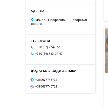
майдан Профспілок 1, Запоріжжя,
Україна
+380 (67) 774-57-18
+380 (66) 733-04-42
+380677745718
+380677745718