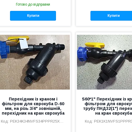
Готово до відправки
Купити
Купити
Перехідник із краном і
S60*1" Перехідник із к
фільтром для єврокуба D-60
фільтром для євроку
мм, на різь 3/4" зовнішній,
трубу ПНД32(1") пере
перехідник на кран єврокуба
на кран єврокуба
PEK34K34NVFS34PPPR25X34Vd
PEK1K1NVFS1PPPR