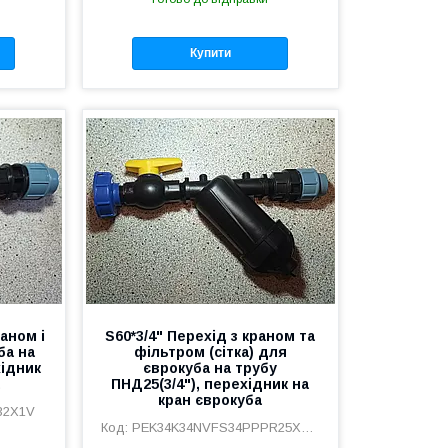
Купити
раном і
S60*3/4" Перехід з краном та
ба на
фільтром (сітка) для
хідник
єврокуба на трубу
ПНД25(3/4"), перехідник на
кран єврокуба
32X1V
PEK34K34NVFS34PPPR25X34V