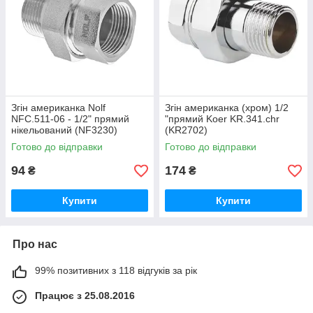
Згін американка Nolf
Згін американка (хром) 1/2
NFC.511-06 - 1/2" прямий
"прямий Koer KR.341.chr
нікельований (NF3230)
(KR2702)
Готово до відправки
Готово до відправки
94
174
₴
₴
Купити
Купити
Про нас
99% позитивних з 118 відгуків за рік
Працює з 25.08.2016