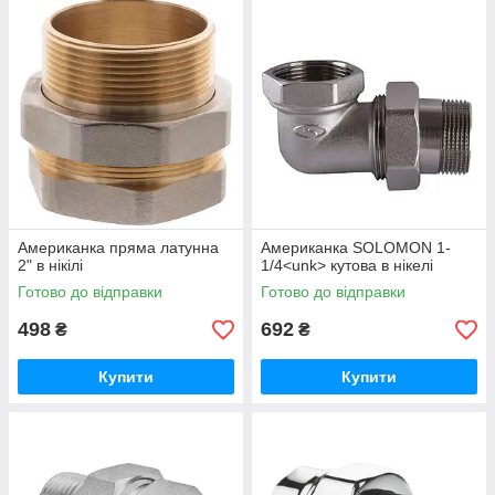
Американка пряма латунна
Американка SOLOMON 1-
2" в нікілі
1/4<unk> кутова в нікелі
Готово до відправки
Готово до відправки
498
692
₴
₴
Купити
Купити