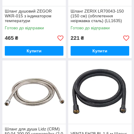
Шланг душовий ZEGOR
Шланг ZERIX LR70043-150
WKR-015 з індикатором
(150 см) (обплетення
температури
неіржавка сталь) (LL1635)
Готово до відправки
Готово до відправки
465
221
₴
₴
Купити
Купити
Шланг для душа Lidz (CRM)
50 04 200 00 нержавейка (2.0
VENTA FH7B BL 1.5 м Шланг