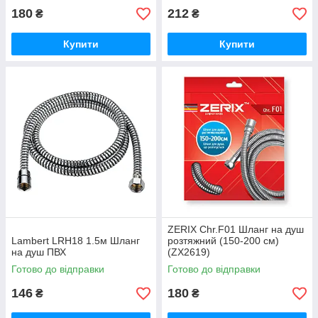
180
212
₴
₴
Купити
Купити
ZERIX Chr.F01 Шланг на душ
Lambert LRH18 1.5м Шланг
розтяжний (150-200 см)
на душ ПВХ
(ZX2619)
Готово до відправки
Готово до відправки
146
180
₴
₴