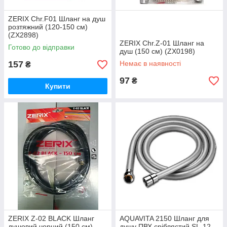
ZERIX Chr.F01 Шланг на душ
розтяжний (120-150 см)
(ZX2898)
ZERIX Chr.Z-01 Шланг на
Готово до відправки
душ (150 см) (ZX0198)
157
Немає в наявності
₴
97
₴
Купити
ZERIX Z-02 BLACK Шланг
AQUAVITA 2150 Шланг для
душовий чорний (150 см)
душу ПВХ сріблястий SL-12