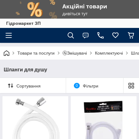
Гiдромаркет ЗП
Товари та послуги
🚰Змішувачі
Комплектуючі
Шла
Шланги для душу
Сортування
0
Фільтри